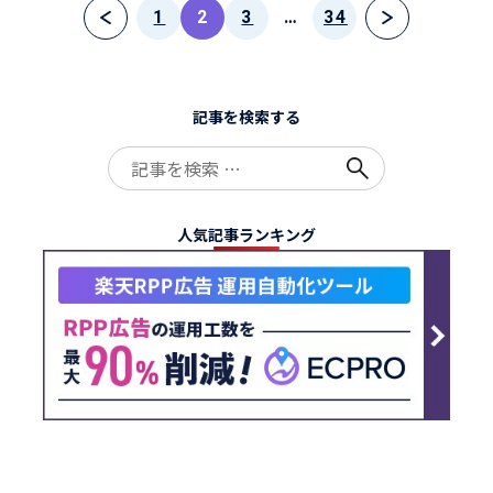
投
1
2
3
…
34
稿
の
ペ
ー
記事を検索する
ジ
送
Search
り
for:
人気記事ランキング