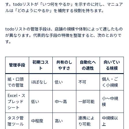
す。todoリストが「いつ何をやるか」を示すのに対し、マニュア
ルは「どのようにやるか」を補完する役割を持ちます。
todoリストの管理手段は、店舗の規模や体制によって適したもの
が異なります。代表的な手段の特徴を整理すると、次のとおりで
す。
初期コス
共有のし
自動化へ
向いてい
管理手段
ト
やすさ
の適性
る規模
紙・口頭
個人・ご
ほぼなし
低い
不可
での管理
く小規模
Excel・ス
小〜中規
プレッド
低い
中〜高
一部可能
模
シート
タスク管
連携によ
中規模以
中程度
高い
理ツール
り可能
上