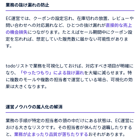
業務の抜け漏れの防止
EC運営では、クーポンの設定忘れ、在庫切れの放置、レビューや
問い合わせへの対応漏れなど、ひとつの抜け漏れが
直接的な売上
の機会損失
につながります。たとえばセール期間中にクーポン設
定を忘れれば、想定していた販売数に届かない可能性がありま
す。
todoリストで業務を可視化しておけば、対応すべき項目が明確に
なり、
「やったつもり」による抜け漏れ
を大幅に減らせます。特
に複数のモールや複数の担当者で運営している場合、可視化の効
果は大きくなります。
運営ノウハウの属人化の解消
業務の手順が特定の担当者の頭の中だけにある状態は、EC運営に
おける大きなリスクです。その担当者が休んだり退職したりする
と、
業務が止まったり品質が落ちたりする
おそれがあります。