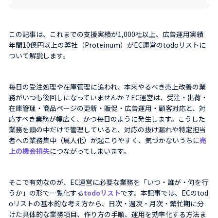
この記事は、これまでの支援実績が1,000社以上、広告運用実績
年間10億円以上の弊社（Proteinum）がEC運営のtodoリストに
ついて解説します。
毎日の受注処理や在庫管理に追われ、本来やるべき売上改善の業
務がいつも後回しになっていませんか？EC運営は、受注・出荷・
在庫管理・商品ページの更新・販促・広告運用・顧客対応と、対
応すべき業務が幅広く、かつ毎日のように発生します。こうした
業務を頭の中だけで管理していると、対応の抜け漏れや特定担当
者への業務集中（属人化）が起こりやすく、気づかないうちに
売
上の機会損失
につながってしまいます。
そこで有効なのが、EC運営に必要な業務を「いつ・誰が・何を行
うか」の形で一覧化する
todoリスト
です。本記事では、ECのtod
oリストの基本的な考え方から、日次・週次・月次・繁忙期に分
けた具体的な業務項目、作り方の手順、運用を効率化する方法ま