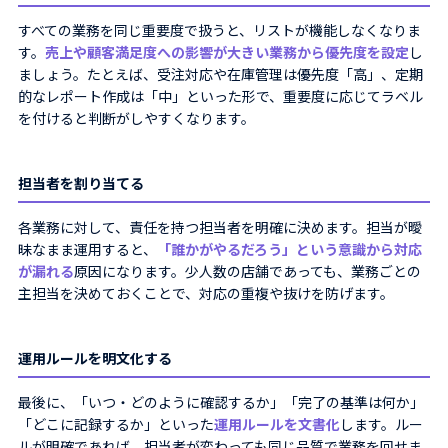
すべての業務を同じ重要度で扱うと、リストが機能しなくなりま
す。
売上や顧客満足度への影響が大きい業務から優先度を設定
し
ましょう。たとえば、受注対応や在庫管理は優先度「高」、定期
的なレポート作成は「中」といった形で、重要度に応じてラベル
を付けると判断がしやすくなります。
担当者を割り当てる
各業務に対して、責任を持つ担当者を明確に決めます。担当が曖
昧なまま運用すると、
「誰かがやるだろう」という意識から対応
が漏れる
原因になります。少人数の店舗であっても、業務ごとの
主担当を決めておくことで、対応の重複や抜けを防げます。
運用ルールを明文化する
最後に、「いつ・どのように確認するか」「完了の基準は何か」
「どこに記録するか」といった
運用ルールを文書化
します。ルー
ルが明確であれば、担当者が変わっても同じ品質で業務を回せま