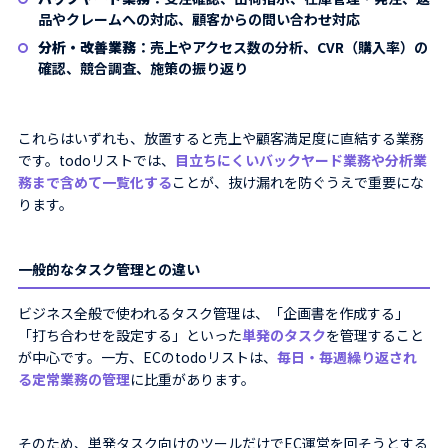
品やクレームへの対応、顧客からの問い合わせ対応
分析・改善業務
：売上やアクセス数の分析、CVR（購入率）の
確認、競合調査、施策の振り返り
これらはいずれも、放置すると売上や顧客満足度に直結する業務
です。todoリストでは、
目立ちにくいバックヤード業務や分析業
務まで含めて一覧化する
ことが、抜け漏れを防ぐうえで重要にな
ります。
一般的なタスク管理との違い
ビジネス全般で使われるタスク管理は、「企画書を作成する」
「打ち合わせを設定する」といった
単発のタスク
を管理すること
が中心です。一方、ECのtodoリストは、
毎日・毎週繰り返され
る定常業務の管理
に比重があります。
そのため、単発タスク向けのツールだけでEC運営を回そうとする