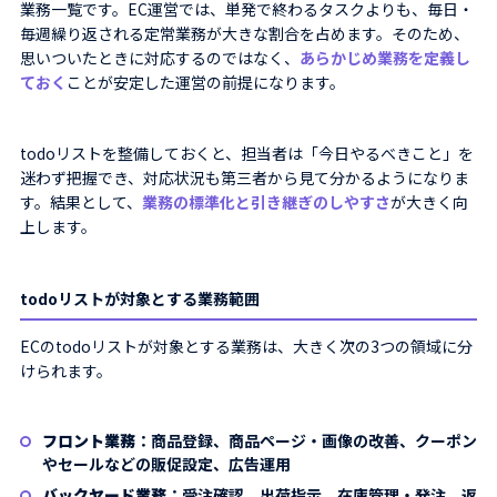
業務一覧です。EC運営では、単発で終わるタスクよりも、毎日・
毎週繰り返される定常業務が大きな割合を占めます。そのため、
思いついたときに対応するのではなく、
あらかじめ業務を定義し
ておく
ことが安定した運営の前提になります。
todoリストを整備しておくと、担当者は「今日やるべきこと」を
迷わず把握でき、対応状況も第三者から見て分かるようになりま
す。結果として、
業務の標準化と引き継ぎのしやすさ
が大きく向
上します。
todoリストが対象とする業務範囲
ECのtodoリストが対象とする業務は、大きく次の3つの領域に分
けられます。
フロント業務
：商品登録、商品ページ・画像の改善、クーポン
やセールなどの販促設定、広告運用
バックヤード業務
：受注確認、出荷指示、在庫管理・発注、返