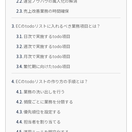
2.2.
運営ノウハウの属人化の解消
2.3.
売上改善業務の時間確保
3.
ECのtodoリストに入れるべき業務項目とは？
3.1.
日次で実施するtodo項目
3.2.
週次で実施するtodo項目
3.3.
月次で実施するtodo項目
3.4.
繁忙期に向けたtodo項目
4.
ECのtodoリストの作り方の手順とは？
4.1.
業務の洗い出しを行う
4.2.
頻度ごとに業務を分類する
4.3.
優先順位を設定する
4.4.
担当者を割り当てる
4.5.
運用ルールを明文化する