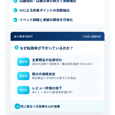
店舗個別・店舗合算の両方で実績確認
AIによる改善ポイントの自動抽出
イベント期間と実績の関係を可視化
AI INSIGHT
2分前 自動分析
なぜ転換率が下がっているのか？
主要商品の在庫切れ
62%
過去14日間で3回発生 / 機会損失推定 ¥320,000
競合の価格改定
23%
類似商品で平均8%の値下げを検出
レビュー評価の低下
15%
★4.2 → ★3.8 (新規低評価2件)
↓
次に取るべき施策をAIが提案