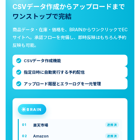
CSVデータ作成からアップロードまで
ワンストップで完結
商品データ・在庫・価格を、BRAINからワンクリックでEC
サイトへ。承認フローを完備し、即時反映はもちろん予約
反映も可能。
CSVデータ作成機能
指定日時に自動実行する予約配信
アップロード履歴とエラーログを一元管理
BRAIN
楽天市場
01
連携済
Amazon
02
連携済