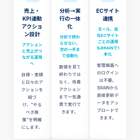
売上・
分析→実
ECサイト
KPI連動
行の一体
連携
アクショ
化
モール、自
ン設計
社ECサイト
分析で終わ
ごとの運用
らせない、
アクション
もBRAINで1
次の一手ま
と売上がつ
本化
で自動化
ながる運用
へ
管理画面へ
数値を見て
のログイン
終わりでは
目標・実績
は不要。
なく、改善
と日々のア
BRAINから
アクション
クションを
直接更新デ
まで一気通
紐づ
ータをアッ
貫で実行で
け、"やる
プロードで
きます。
べき施
きます。
策"を明確
にします。