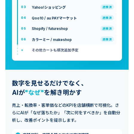
Yahoo!ショッピング
03
連携済
Qoo10 / au PAYマーケット
04
連携済
Shopify / futureshop
05
連携済
カラーミー / makeshop
06
連携済
その他カートも順次追加予定
+
数字を見せるだけでなく、
AIが
"なぜ"
を解き明かす
売上・転換率・客単価などのKPIを店舗横断で可視化。さ
らにAIが「なぜ落ちたか」「次に何をすべきか」を自動分
析し、改善ポイントを提示します。