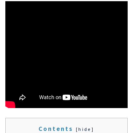
Contents
[
hide
]