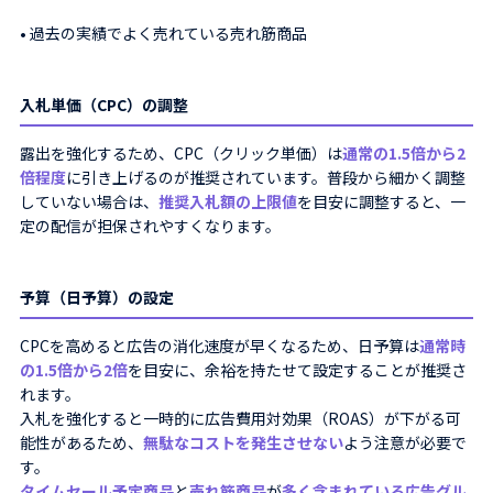
• 過去の実績でよく売れている売れ筋商品
入札単価（CPC）の調整
露出を強化するため、CPC（クリック単価）は
通常の1.5倍から2
倍程度
に引き上げるのが推奨されています。普段から細かく調整
していない場合は、
推奨入札額の上限値
を目安に調整すると、一
定の配信が担保されやすくなります。
予算（日予算）の設定
CPCを高めると広告の消化速度が早くなるため、日予算は
通常時
の1.5倍から2倍
を目安に、余裕を持たせて設定することが推奨さ
れます。
入札を強化すると一時的に広告費用対効果（ROAS）が下がる可
能性があるため、
無駄なコストを発生させない
よう注意が必要で
す。
タイムセール予定商品
と
売れ筋商品
が
多く含まれている広告グル