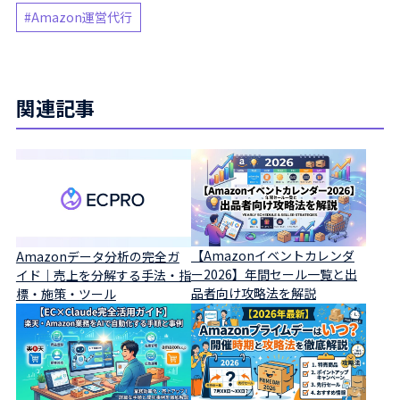
Amazon運営代行
関連記事
【Amazonイベントカレンダ
Amazonデータ分析の完全ガ
ー2026】年間セール一覧と出
イド｜売上を分解する手法・指
品者向け攻略法を解説
標・施策・ツール