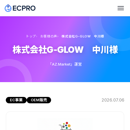
トップ
お客様の声
株式会社G-GLOW 中川様
株式会社G-GLOW 中川様
「AZ.Market」運営
EC事業
OEM販売
2026.07.06