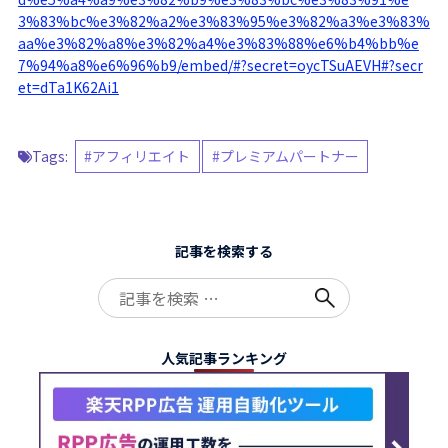
3%83%bc%e3%82%a2%e3%83%95%e3%82%a3%e3%83%
aa%e3%82%a8%e3%82%a4%e3%83%88%e6%b4%bb%e
7%94%a8%e6%96%b9/embed/#?secret=oycTSuAEVH#?secr
et=dTa1K62Ai1
Tags:
アフィリエイト
プレミアムパートナー
記事を検索する
Search
for:
人気記事ランキング