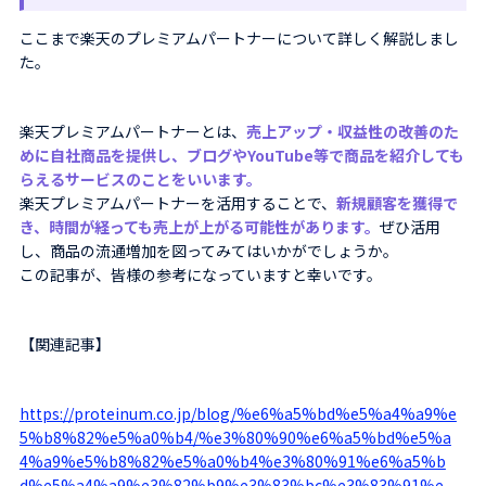
ここまで楽天のプレミアムパートナーについて詳しく解説しまし
た。
楽天プレミアムパートナーとは、
売上アップ・収益性の改善のた
めに自社商品を提供し、ブログやYouTube等で商品を紹介しても
らえるサービスのことをいいます。
楽天プレミアムパートナーを活用することで、
新規顧客を獲得で
き、時間が経っても売上が上がる可能性があります。
ぜひ活用
し、商品の流通増加を図ってみてはいかがでしょうか。
この記事が、皆様の参考になっていますと幸いです。
【関連記事】
https://proteinum.co.jp/blog/%e6%a5%bd%e5%a4%a9%e
5%b8%82%e5%a0%b4/%e3%80%90%e6%a5%bd%e5%a
4%a9%e5%b8%82%e5%a0%b4%e3%80%91%e6%a5%b
d%e5%a4%a9%e3%82%b9%e3%83%bc%e3%83%91%e