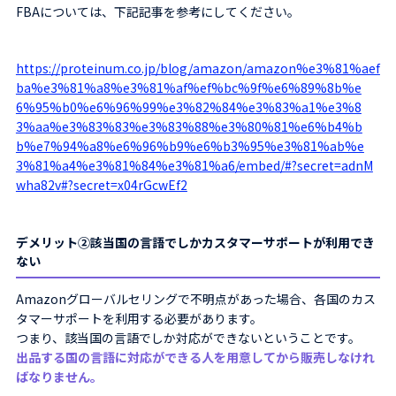
FBAについては、下記記事を参考にしてください。
https://proteinum.co.jp/blog/amazon/amazon%e3%81%aef
ba%e3%81%a8%e3%81%af%ef%bc%9f%e6%89%8b%e
6%95%b0%e6%96%99%e3%82%84%e3%83%a1%e3%8
3%aa%e3%83%83%e3%83%88%e3%80%81%e6%b4%b
b%e7%94%a8%e6%96%b9%e6%b3%95%e3%81%ab%e
3%81%a4%e3%81%84%e3%81%a6/embed/#?secret=adnM
wha82v#?secret=x04rGcwEf2
デメリット②該当国の言語でしかカスタマーサポートが利用でき
ない
Amazonグローバルセリングで不明点があった場合、各国のカス
タマーサポートを利用する必要があります。
つまり、該当国の言語でしか対応ができないということです。
出品する国の言語に対応ができる人を用意してから販売しなけれ
ばなりません。