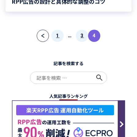
RPP広告の設計と具体的な調整のコツ
投
1
…
3
4
稿
の
ペ
ー
記事を検索する
ジ
送
Search
り
for:
人気記事ランキング